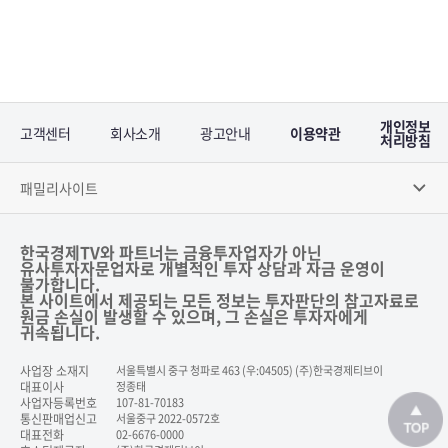
개인정보
고객센터
회사소개
광고안내
이용약관
처리방침
패밀리사이트
한국경제TV와 파트너는 금융투자업자가 아닌
유사투자자문업자로 개별적인 투자 상담과 자금 운영이
불가합니다.
본 사이트에서 제공되는 모든 정보는 투자판단의 참고자료로
원금 손실이 발생할 수 있으며, 그 손실은 투자자에게
귀속됩니다.
사업장 소재지
서울특별시 중구 청파로 463 (우:04505) (주)한국경제티브이
대표이사
정종태
사업자등록번호
107-81-70183
통신판매업신고
서울중구 2022-0572호
대표전화
02-6676-0000