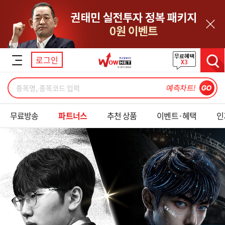
닫기
로그인
검색
무료방송
파트너스
추천 상품
이벤트·혜택
인