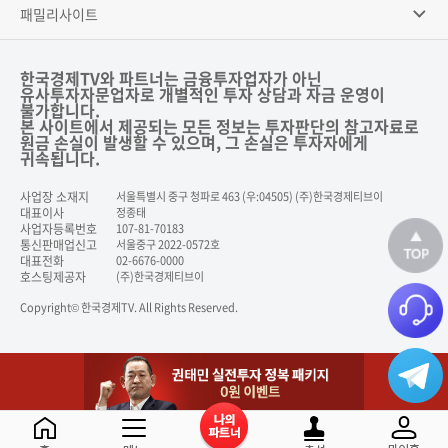
패밀리사이트
한국경제TV와 파트너는 금융투자업자가 아닌
유사투자자문업자로 개별적인 투자 상담과 자금 운영이
불가합니다.
본 사이트에서 제공되는 모든 정보는 투자판단의 참고자료로
원금 손실이 발생할 수 있으며, 그 손실은 투자자에게
귀속됩니다.
사업장 소재지
서울특별시 중구 청파로 463 (우:04505) (주)한국경제티브이
대표이사
정종태
사업자등록번호
107-81-70183
통신판매업신고
서울중구 2022-0572호
대표전화
02-6676-0000
호스팅제공자
(주)한국경제티브이
Copyright© 한국경제TV. All Rights Reserved.
닫기