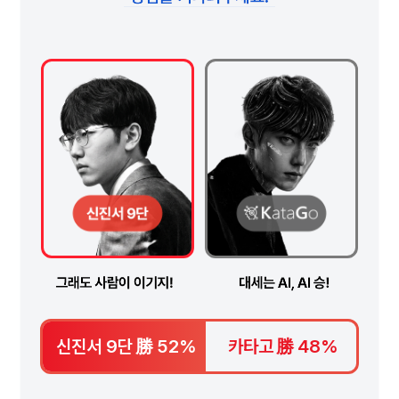
신진서 9단
勝
52%
카타고
勝
48%