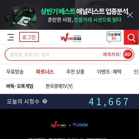
닫기
로그인
검색
무료방송
파트너스
추천 상품
이벤트·혜택
인
바둑·오목게임
한국경제TV [Y]
41,667
오늘의 시청수