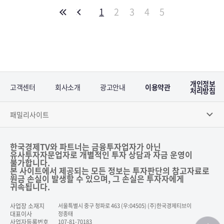
1
2
3
4
5
개인정보
고객센터
회사소개
광고안내
이용약관
처리방침
패밀리사이트
한국경제TV와 파트너는 금융투자업자가 아닌
유사투자자문업자로 개별적인 투자 상담과 자금 운영이
불가합니다.
본 사이트에서 제공되는 모든 정보는 투자판단의 참고자료로
원금 손실이 발생할 수 있으며, 그 손실은 투자자에게
귀속됩니다.
사업장 소재지
서울특별시 중구 청파로 463 (우:04505) (주)한국경제티브이
대표이사
정종태
사업자등록번호
107-81-70183