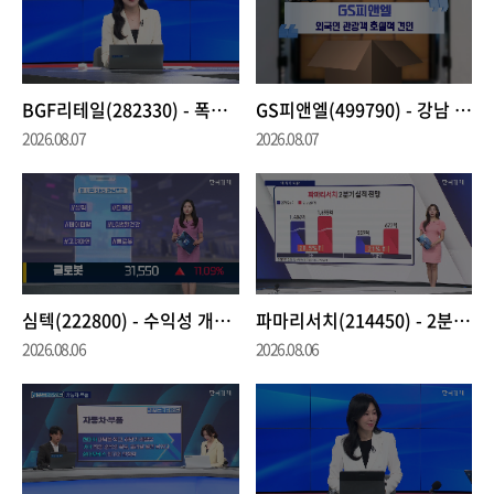
BGF리테일(282330) - 폭염·외국인 관광객 유입 증가에 실적 모멘텀 지속
GS피앤엘(499790) - 강남 핵심 입지·관광지 중심 호텔 보유···경쟁력 부각
2026.08.07
2026.08.07
심텍(222800) - 수익성 개선 본격화 주목
파마리서치(214450) - 2분기 '최대실적' 전망···리쥬란·화장품 호조
2026.08.06
2026.08.06