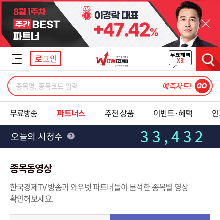
닫기
로그인
검색
무료방송
파트너스
추천 상품
이벤트·혜택
인
33,432
오늘의 시청수
종목동영상
한국경제TV 방송과 와우넷 파트너들이 분석한 종목별 영상
확인해보세요.