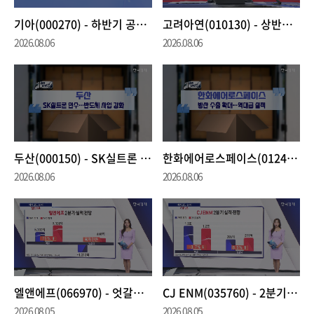
기아(000270) - 하반기 공격적 신차 스케줄 진행 중
고려아연(010130) - 상반기 역대 최고 실적 달성
2026.08.06
2026.08.06
두산(000150) - SK실트론 2.3조에 인수···반도체 사업 확대
한화에어로스페이스(012450) - 2분기 깜짝 실적···영업익 1조 돌파
2026.08.06
2026.08.06
엘앤에프(066970) - 엇갈린 전망···'가동률 회복' 속 '수익성 우려'
CJ ENM(035760) - 2분기 실적 개선세···'티빙' 손익 개선
2026.08.05
2026.08.05