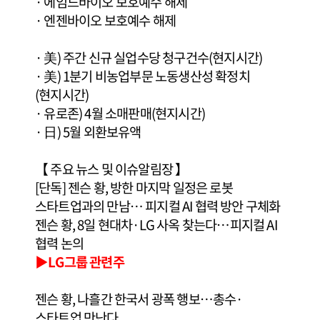
· 에임드바이오 보호예수 해제
· 엔젠바이오 보호예수 해제
· 美) 주간 신규 실업수당 청구건수(현지시간)
· 美) 1분기 비농업부문 노동생산성 확정치
(현지시간)
· 유로존) 4월 소매판매(현지시간)
· 日) 5월 외환보유액
【 주요 뉴스 및 이슈알림장 】
[단독] 젠슨 황, 방한 마지막 일정은 로봇
스타트업과의 만남… 피지컬 AI 협력 방안 구체화
젠슨 황, 8일 현대차·LG 사옥 찾는다…피지컬 AI
협력 논의
▶LG그룹 관련주
젠슨 황, 나흘간 한국서 광폭 행보…총수·
스타트업 만난다