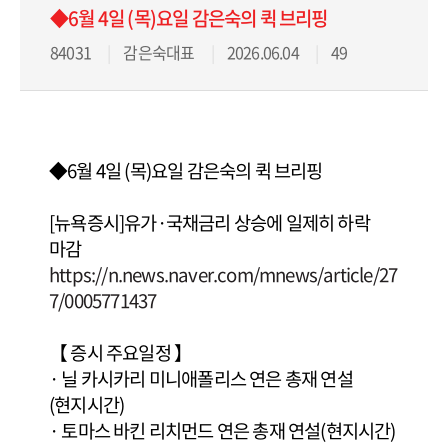
◆6월 4일 (목)요일 감은숙의 퀵 브리핑
84031
감은숙대표
2026.06.04
49
◆6월 4일 (목)요일 감은숙의 퀵 브리핑
[뉴욕증시]유가·국채금리 상승에 일제히 하락
마감
https://n.news.naver.com/mnews/article/27
7/0005771437
【 증시 주요일정 】
· 닐 카시카리 미니애폴리스 연은 총재 연설
(현지시간)
· 토마스 바킨 리치먼드 연은 총재 연설(현지시간)