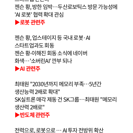
젠슨 황, 방한 임박…두산로보틱스 방문 가능성에
'AI 로봇' 협력 확대 관심
▶로봇 관련주
젠슨 황, 업스테이지 등 국내 로봇·AI
스타트업과도 회동
젠슨 황-이해진 회동 소식에 네이버
화색…'소버린AI' 깐부 되나
▶AI 관련주
최태원 "2030년까지 메모리 부족…5년간
생산능력 2배로 확대"
SK실트론 매각 제동 건 SK그룹…최태원 "메모리
생산력 2배로"
▶반도체 관련주
전력으로, 로봇으로 … AI 투자 전방위 확산