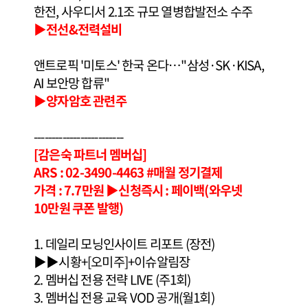
한전, 사우디서 2.1조 규모 열병합발전소 수주
▶전선&전력설비
앤트로픽 '미토스' 한국 온다…"삼성·SK·KISA,
AI 보안망 합류"
▶양자암호 관련주
-------------------------
[감은숙 파트너 멤버십]
ARS : 02-3490-4463 #매월 정기결제
가격 : 7.7만원 ▶신청즉시 : 페이백(와우넷
10만원 쿠폰 발행)
1. 데일리 모닝인사이트 리포트 (장전)
▶▶시황+[오미주]+이슈알림장
2. 멤버십 전용 전략 LIVE (주1회)
3. 멤버십 전용 교육 VOD 공개(월1회)