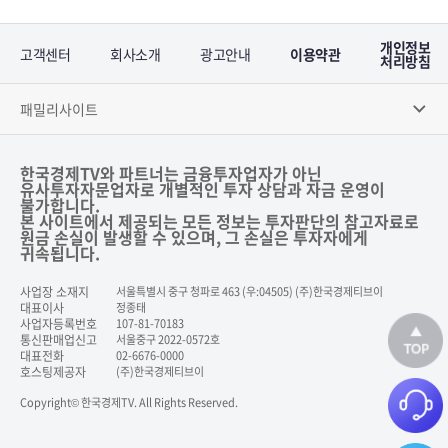
개인정보
고객센터
회사소개
광고안내
이용약관
처리방침
패밀리사이트
한국경제TV와 파트너는 금융투자업자가 아닌
유사투자자문업자로 개별적인 투자 상담과 자금 운영이
불가합니다.
본 사이트에서 제공되는 모든 정보는 투자판단의 참고자료로
원금 손실이 발생할 수 있으며, 그 손실은 투자자에게
귀속됩니다.
사업장 소재지
서울특별시 중구 청파로 463 (우:04505) (주)한국경제티브이
대표이사
정종태
사업자등록번호
107-81-70183
통신판매업신고
서울중구 2022-0572호
대표전화
02-6676-0000
호스팅제공자
(주)한국경제티브이
Copyright© 한국경제TV. All Rights Reserved.