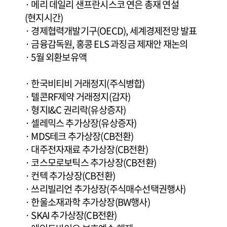
· 메리 데일리 샌프란시스코 연은 총재 연설
(현지시간)
· 경제협력개발기구(OECD), 세계경제전망 발표
· 금융감독원, 홍콩 ELS 과징금 제재안 재논의
· 5월 외환보유액
· 한국비티비 거래정지(주식병합)
· 텔콘RF제약 거래정지(감자)
· 형지I&C 권리락(유상증자)
· 셀레믹스 추가상장(유상증자)
· MDS테크 추가상장(CB전환)
· 대주전자재료 추가상장(CB전환)
· 코스모로보틱스 추가상장(CB전환)
· 컨텍 추가상장(CB전환)
· 쓰리빌리언 추가상장(주식매수선택권행사)
· 한울소재과학 추가상장(BW행사)
· SKAI 추가상장(CB전환)