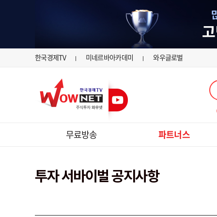
한국경제TV
미네르바아카데미
와우글로벌
무료방송
파트너스
대회 중
투자 서바이벌 공지사항