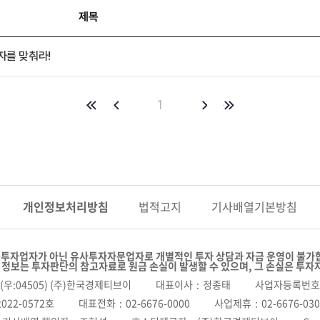
제목
자를 맞춰라!
1
개인정보
처리방침
법적고지
기사배열
기본방침
투자업자가 아닌 유사투자자문업자로 개별적인 투자 상담과 자금 운영이 불가
 정보는 투자판단의 참고자료로 원금 손실이 발생할 수 있으며, 그 손실은 투자
(우:04505) (주)한국경제티브이
대표이사
정종태
사업자등록번호
022-0572호
대표전화
02-6676-0000
사업제휴
02-6676-03