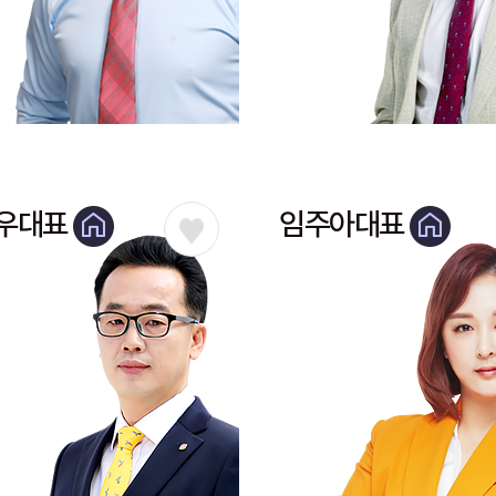
우대표
임주아대표