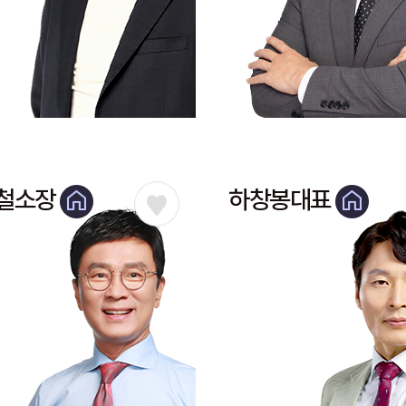
철소장
하창봉대표