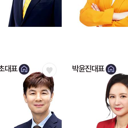
초대표
박윤진대표