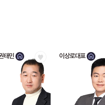
권태민
이상로대표