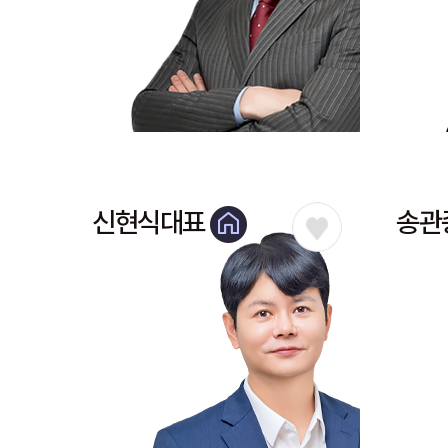
신현식대표
송관