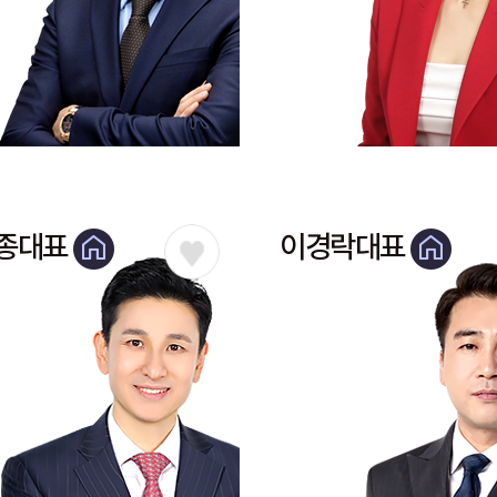
종대표
이경락대표