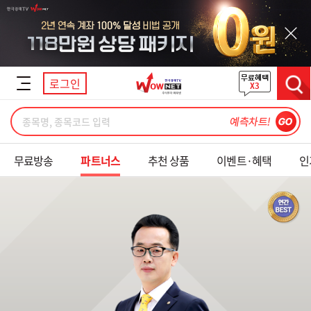
닫기
로그인
검색
무료방송
파트너스
추천 상품
이벤트·혜택
인