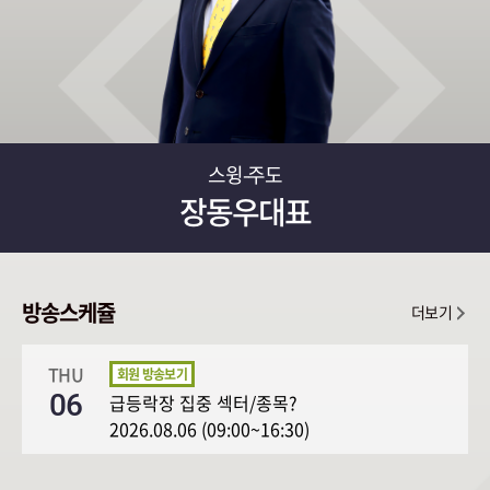
스윙-주도
장동우대표
방송스케쥴
더보기
THU
06
급등락장 집중 섹터/종목?
2026.08.06 (09:00~16:30)