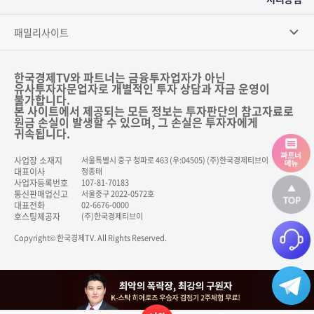
패밀리사이트
한국경제TV와 파트너는 금융투자업자가 아닌
유사투자자문업자로 개별적인 투자 상담과 자금 운영이
불가합니다.
본 사이트에서 제공되는 모든 정보는 투자판단의 참고자료로
원금 손실이 발생할 수 있으며, 그 손실은 투자자에게
귀속됩니다.
사업장 소재지
서울특별시 중구 청파로 463 (우:04505) (주)한국경제티브이
대표이사
정종태
사업자등록번호
107-81-70183
통신판매업신고
서울중구 2022-0572호
대표전화
02-6676-0000
호스팅제공자
(주)한국경제티브이
Copyright© 한국경제TV. All Rights Reserved.
닫기