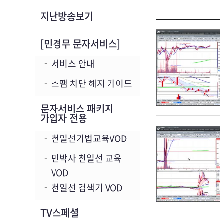
지난방송보기
[민경무 문자서비스]
서비스 안내
스팸 차단 해지 가이드
문자서비스 패키지
가입자 전용
천일선기법교육VOD
민박사 천일선 교육
VOD
천일선 검색기 VOD
TV스페셜