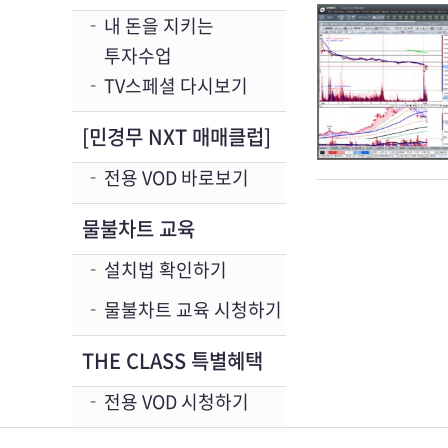
내 돈을 지키는
투자수업
TV스페셜 다시보기
[민경무 NXT 매매클럽]
전용 VOD 바로보기
물불차트 교육
설치법 확인하기
물불차트 교육 시청하기
THE CLASS 특별혜택
전용 VOD 시청하기