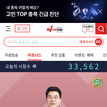
닫기
로그인
검색
무료방송
파트너스
추천 상품
이벤트·혜택
인
33,562
오늘의 시청수