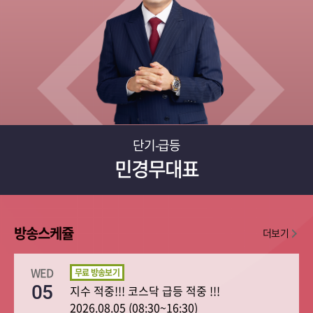
단기-급등
민경무대표
방송스케쥴
더보기
WED
05
지수 적중!!! 코스닥 급등 적중 !!!
2026.08.05 (08:30~16:30)