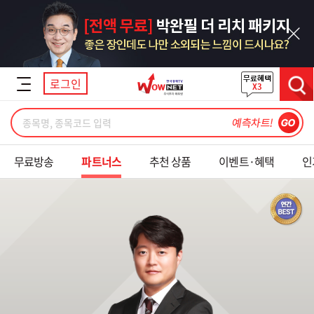
닫기
로그인
검색
무료방송
파트너스
추천 상품
이벤트·혜택
인