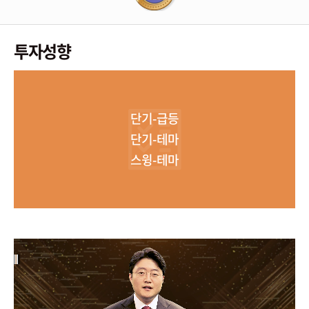
투자성향
단기-급등
단기-테마
스윙-테마