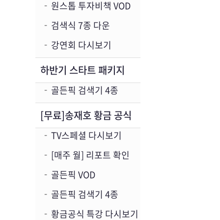
원스톱 투자비책 VOD
검색식 7종 다운
강연회 다시보기
하반기 스타트 패키지
골든픽 검색기 4종
[무료]송재호 황금 공식
TV스페셜 다시보기
[매주 월] 리포트 확인
골든픽 VOD
골든픽 검색기 4종
황금공식 특강 다시보기