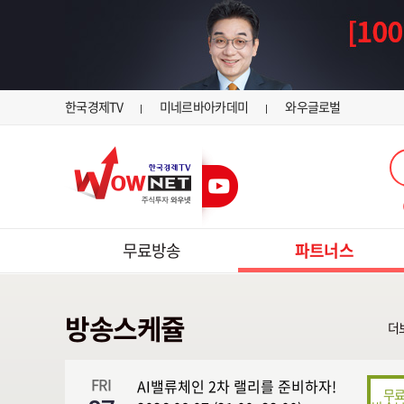
한국경제TV
미네르바아카데미
와우글로벌
무료방송
파트너스
방송스케쥴
더
FRI
AI밸류체인 2차 랠리를 준비하자!