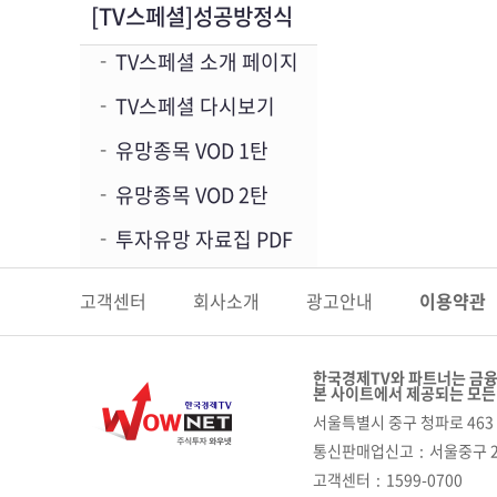
[TV스페셜]성공방정식
TV스페셜 소개 페이지
TV스페셜 다시보기
유망종목 VOD 1탄
유망종목 VOD 2탄
투자유망 자료집 PDF
고객센터
회사소개
광고안내
이용약관
한국경제TV와 파트너는 금융
본 사이트에서 제공되는 모든
서울특별시 중구 청파로 463 
통신판매업신고
서울중구 2
고객센터
1599-0700