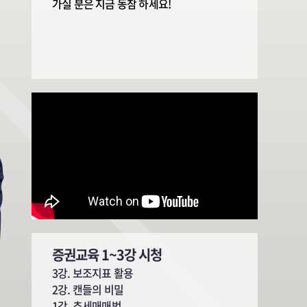
증권교육 1~3강 시청
3강. 보조지표 활용
2강. 캔들의 비밀
1강. 추세매매법