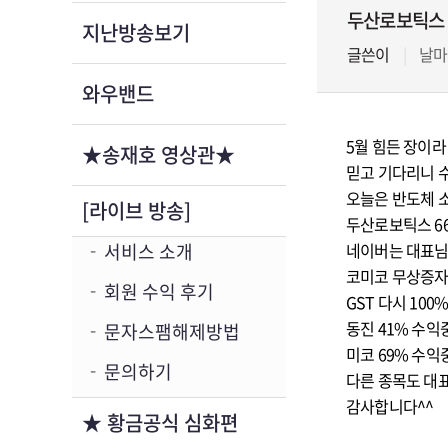
두산로보틱스 
지난방송보기
글쓴이
날마
와우밴드
5월 힘든 장이라
★송재호 영상관★
믿고 기다리니 
오늘은 반도체 
[라이브 방송]
두산로보틱스 6
서비스 소개
네이버는 대표님 
코미코 무상증자
회원 수익 후기
GST 다시 100
동진 41% 수익
문자스팸해제방법
미코 69% 수익
문의하기
다른 종목도 대
★ 황금공식 심화편