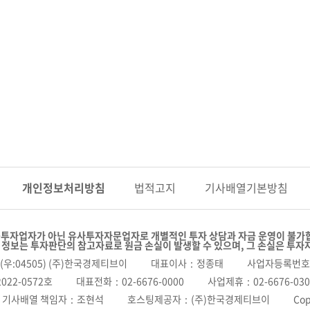
개인정보
처리방침
법적고지
기사배열
기본방침
투자업자가 아닌 유사투자자문업자로 개별적인 투자 상담과 자금 운영이 불가
 정보는 투자판단의 참고자료로 원금 손실이 발생할 수 있으며, 그 손실은 투자
(우:04505) (주)한국경제티브이
대표이사
정종태
사업자등록번호
022-0572호
대표전화
02-6676-0000
사업제휴
02-6676-03
기사배열 책임자
조현석
호스팅제공자
(주)한국경제티브이
Cop