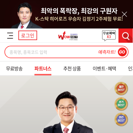
닫기
로그인
검색
무료방송
파트너스
추천 상품
이벤트·혜택
인