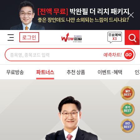
닫기
로그인
검색
무료방송
파트너스
추천 상품
이벤트·혜택
인