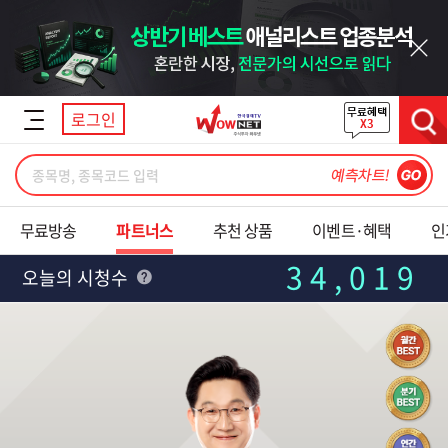
닫기
로그인
검색
무료방송
파트너스
추천 상품
이벤트·혜택
인
34,019
오늘의 시청수