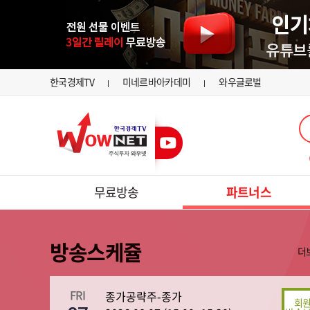
한국경제TV
미네르바아카데미
와우글로벌
무료방송
파트너스
방송스케쥴
더
FRI
종가공략주-종가