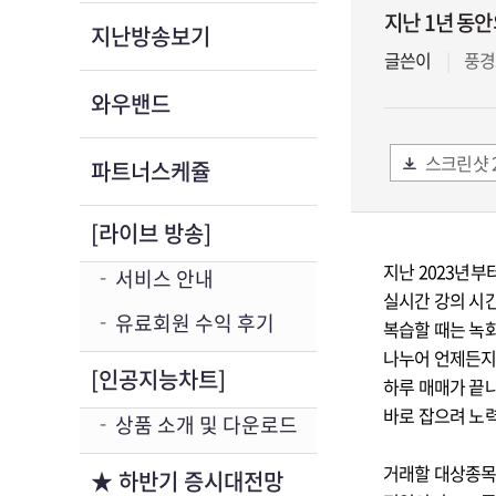
지난 1년 동안
지난방송보기
글쓴이
풍경
와우밴드
스크린샷 20
파트너스케쥴
[라이브 방송]
지난 2023년
서비스 안내
실시간 강의 시
유료회원 수익 후기
복습할 때는 녹화
나누어 언제든지 
[인공지능차트]
하루 매매가 끝
바로 잡으려 노
상품 소개 및 다운로드
거래할 대상종목
★ 하반기 증시대전망