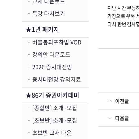
교재 다운로드
지난 시간 무능
특강 다시보기
가장으로 우뚝 서
다시 한번 감사
★1년 패키지
버블붕괴포착법 VOD
강의안 다운로드
2026 증시대전망
증시대전망 강의자료
★86기 증권아카데미
이전글
[종합반] 소개·모집
다음글
[초보반] 소개·모집
초보반 교재 다운