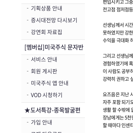
편입시키고 그중
기획상품 안내
전고점 점저점등
증시대전망 다시보기
선생님께서 시간 
강연회 자료집
못하였지만 강한
수익을 극대화 
[멤버십]미국주식 문자반
그리고 선생님께서 
서비스 안내
경험하였기에 혹
회원 게시판
이 사람도 공부하
강력히 권하고 
미국주식 앱 안내
요즈음은 지난 
VOD 시청하기
자주 포함 되기
★도서특강-종목발굴편
생활 할 수밖에 
장남에게는 5천
가입 안내
할 때마다 인센