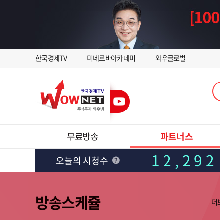
한국경제TV
미네르바아카데미
와우글로벌
무료방송
파트너스
12,292
오늘의 시청수
방송스케쥴
더