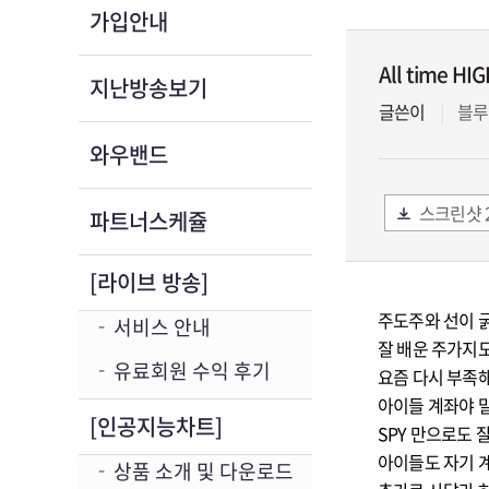
가입안내
All time HI
지난방송보기
글쓴이
블루
와우밴드
스크린샷 20
파트너스케쥴
[라이브 방송]
주도주와 선이 굵
서비스 안내
잘 배운 주가지도
유료회원 수익 후기
요즘 다시 부족해
아이들 계좌야 말
[인공지능차트]
SPY 만으로도 
아이들도 자기 
상품 소개 및 다운로드