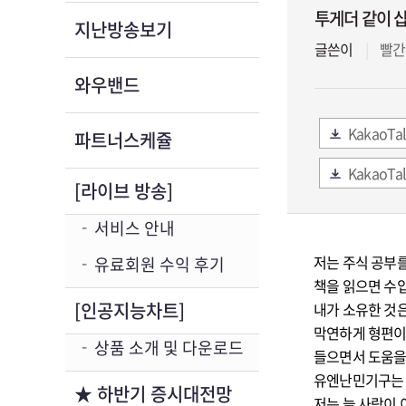
투게더 같이 
지난방송보기
글쓴이
빨간
와우밴드
KakaoTal
파트너스케쥴
KakaoTal
[라이브 방송]
서비스 안내
저는 주식 공부를
유료회원 수익 후기
책을 읽으면 수입
[인공지능차트]
내가 소유한 것은
막연하게 형편이
상품 소개 및 다운로드
들으면서 도움을 
유엔난민기구는 
★ 하반기 증시대전망
저는 늘 사람이