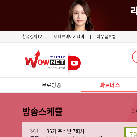
한국경제TV
미네르바아카데미
와우글로벌
무료방송
파트너스
방송스케쥴
더
SAT
86기 주식반 7회차