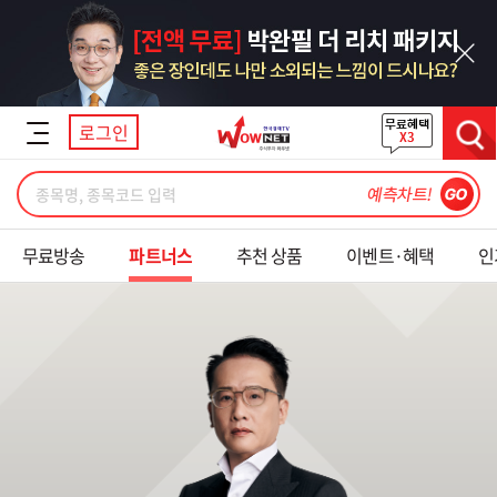
닫기
로그인
검색
무료방송
파트너스
추천 상품
이벤트·혜택
인