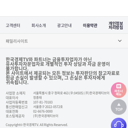
개인정보
고객센터
회사소개
광고안내
이용약관
처리방침
패밀리사이트
한국경제TV와 파트너는 금융투자업자가 아닌
유사투자자문업자로 개별적인 투자 상담과 자금 운영이
불가합니다.
본 사이트에서 제공되는 모든 정보는 투자판단의 참고자료로
원금 손실이 발생할 수 있으며, 그 손실은 투자자에게
귀속됩니다.
사업장 소재지
서울특별시 중구 청파로 463 (우:04505) (주)한국경제티브이
대표이사
정종태
사업자등록번호
107-81-70183
통신판매업신고
서울중구 2022-0572호
대표전화
02-6676-0000
호스팅제공자
(주)한국경제티브이
Copyright© 한국경제TV. All Rights Reserved.