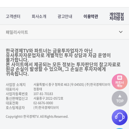
개인정보
고객센터
회사소개
광고안내
이용약관
처리방침
패밀리사이트
한국경제TV와 파트너는 금융투자업자가 아닌
유사투자자문업자로 개별적인 투자 상담과 자금 운영이
불가합니다.
본 사이트에서 제공되는 모든 정보는 투자판단의 참고자료로
원금 손실이 발생할 수 있으며, 그 손실은 투자자에게
귀속됩니다.
사업장 소재지
서울특별시 중구 청파로 463 (우:04505) (주)한국경제티브이
대표이사
정종태
사업자등록번호
107-81-70183
통신판매업신고
서울중구 2022-0572호
대표전화
02-6676-0000
호스팅제공자
(주)한국경제티브이
Copyright© 한국경제TV. All Rights Reserved.