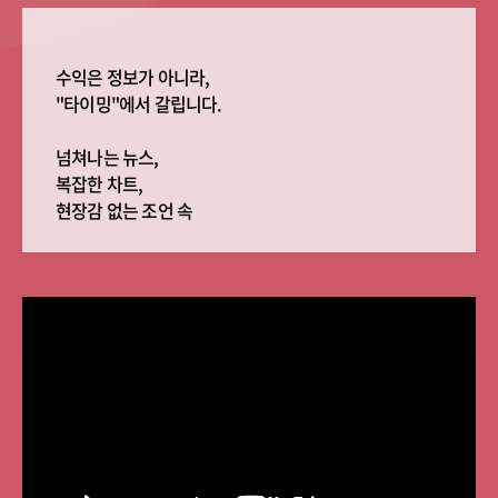
수익은 정보가 아니라,
"타이밍"에서 갈립니다.
넘쳐나는 뉴스,
복잡한 차트,
현장감 없는 조언 속
투자자는 갈피를
잡기 어렵습니다.
정작 ‘언제 사야 할지,
언제 팔아야 할지’
명확히 알려주는
전문가는 드뭅니다.
저는 ‘시장의 타이밍’
자체를 시스템화된 전략