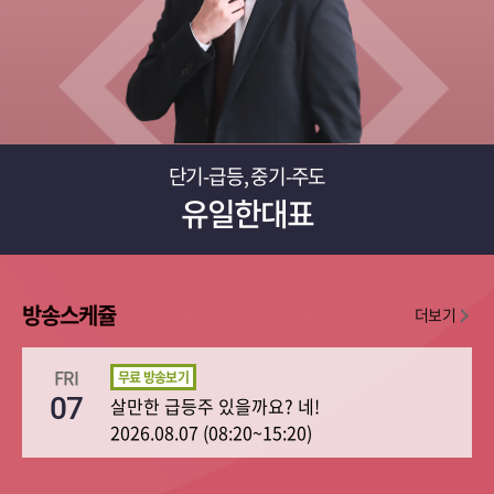
단기-급등, 중기-주도
유일한대표
방송스케쥴
더보기
FRI
07
살만한 급등주 있을까요? 네!
2026.08.07 (08:20~15:20)