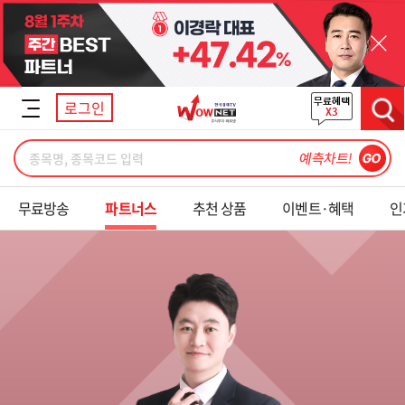
닫기
로그인
검색
무료방송
파트너스
추천 상품
이벤트·혜택
인