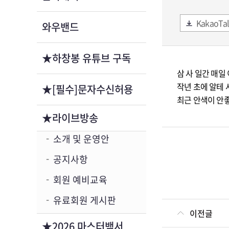
KakaoTal
와우밴드
★하창봉 유튜브 구독
삼 사 일간 매일
작년 초에 알테
★[필수]문자수신허용
최근 안색이 안
★라이브방송
소개 및 운영안
공지사항
회원 예비교육
유료회원 게시판
이전글
★2026 마스터백서