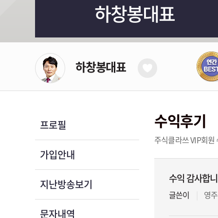
하창봉대표
하창봉대표
수익후기
프로필
주식클라쓰 VIP회원
가입안내
수익 감사합
지난방송보기
글쓴이
영주
문자내역