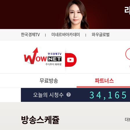
한국경제TV
미네르바아카데미
와우글로벌
무료방송
파트너스
34,165
오늘의 시청수
방송스케쥴
더