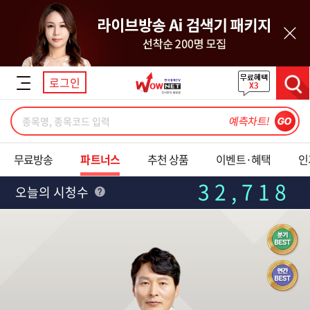
닫기
로그인
검색
무료방송
파트너스
추천 상품
이벤트·혜택
인
32,718
오늘의 시청수