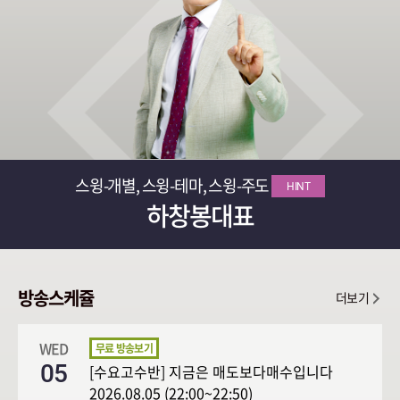
스윙-개별, 스윙-테마, 스윙-주도
HINT
하창봉대표
방송스케쥴
더보기
WED
05
[수요고수반] 지금은 매도보다매수입니다
2026.08.05 (22:00~22:50)