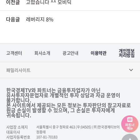
이전글
고맙습니다 ^^ 모비딕
다음글
레버리지 8%
개인정보
고객센터
회사소개
광고안내
이용약관
처리방침
패밀리사이트
한국경제TV와 파트너는 금융투자업자가 아닌
유사투자자문업자로 개별적인 투자 상담과 자금 운영이
불가합니다.
본 사이트에서 제공되는 모든 정보는 투자판단의 참고자료로
원금 손실이 발생할 수 있으며, 그 손실은 투자자에게
귀속됩니다.
사업장 소재지
서울특별시 중구 청파로 463 (우:04505) (주)한국경제티브이
대표이사
정종태
사업자등록번호
107-81-70183