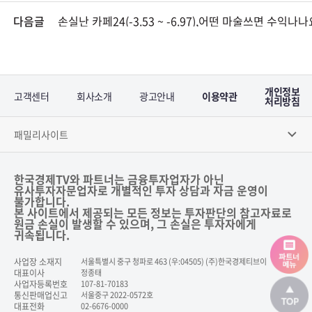
다음글
손실난 카페24(-3.53 ~ -6.97),어떤 마술쓰면 수익나나
개인정보
고객센터
회사소개
광고안내
이용약관
처리방침
패밀리사이트
한국경제TV와 파트너는 금융투자업자가 아닌
유사투자자문업자로 개별적인 투자 상담과 자금 운영이
불가합니다.
본 사이트에서 제공되는 모든 정보는 투자판단의 참고자료로
원금 손실이 발생할 수 있으며, 그 손실은 투자자에게
귀속됩니다.
사업장 소재지
서울특별시 중구 청파로 463 (우:04505) (주)한국경제티브이
대표이사
정종태
사업자등록번호
107-81-70183
통신판매업신고
서울중구 2022-0572호
대표전화
02-6676-0000