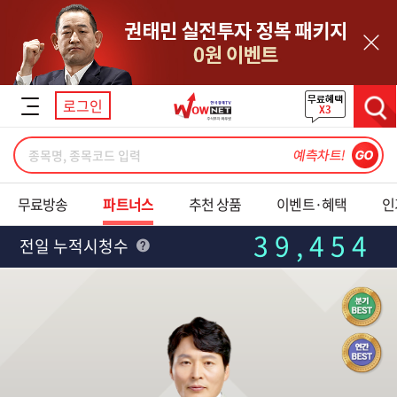
닫기
로그인
검색
무료방송
파트너스
추천 상품
이벤트·혜택
인
39,454
전일 누적시청수