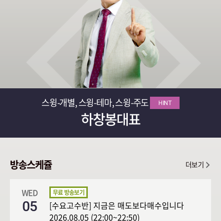
스윙-개별, 스윙-테마, 스윙-주도
HINT
하창봉대표
방송스케쥴
더보기
WED
05
[수요고수반] 지금은 매도보다매수입니다
2026.08.05 (22:00~22:50)