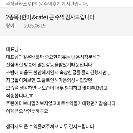
주식클라쓰 VIP회원 수익후기 게시판입니다.
2종목 (한미 &cafe) 큰 수익 감사드립니다
랑이
2025.06.19
대표님~
대표님과같은배를탄 중요한이유는 넢은시장분석과
진심어린 방송에 많은감동을받았기때문입니다
초반에 마음도 불안해서인지 속상한글을 올리긴했지만....
지금돌이켜보면 그 글로인해마음의상처입었던
모습을 생각하면 내모습이 너무 챙피하고 많이부끄럽고
죄송합니다..ㅠ
주린이다보니멀리보지않고바로수익을기대했던거같습니다...
이게큰오산인듯하구요
생각지도 큰 수익올려주셔셔 너무 감사드립니다