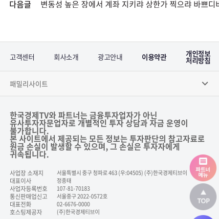
다음글
개인정보
고객센터
회사소개
광고안내
이용약관
처리방침
패밀리사이트
한국경제TV와 파트너는 금융투자업자가 아닌
유사투자자문업자로 개별적인 투자 상담과 자금 운영이
불가합니다.
본 사이트에서 제공되는 모든 정보는 투자판단의 참고자료로
원금 손실이 발생할 수 있으며, 그 손실은 투자자에게
귀속됩니다.
사업장 소재지
서울특별시 중구 청파로 463 (우:04505) (주)한국경제티브이
대표이사
정종태
사업자등록번호
107-81-70183
통신판매업신고
서울중구 2022-0572호
대표전화
02-6676-0000
호스팅제공자
(주)한국경제티브이