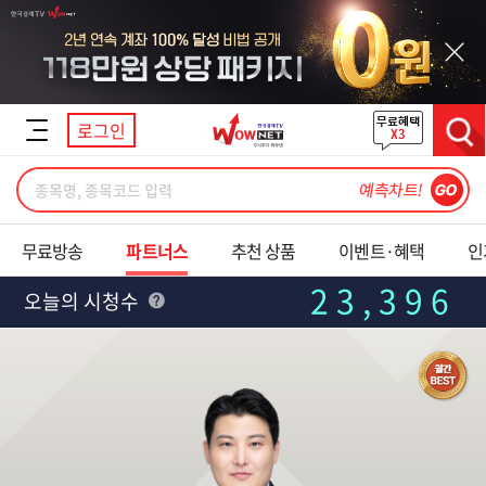
닫기
로그인
검색
무료방송
파트너스
추천 상품
이벤트·혜택
인
23,396
오늘의 시청수