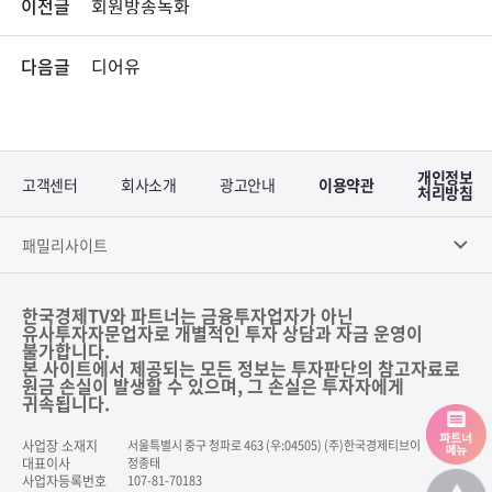
이전글
회원방송녹화
다음글
디어유
개인정보
고객센터
회사소개
광고안내
이용약관
처리방침
패밀리사이트
한국경제TV와 파트너는 금융투자업자가 아닌
유사투자자문업자로 개별적인 투자 상담과 자금 운영이
불가합니다.
본 사이트에서 제공되는 모든 정보는 투자판단의 참고자료로
원금 손실이 발생할 수 있으며, 그 손실은 투자자에게
귀속됩니다.
사업장 소재지
서울특별시 중구 청파로 463 (우:04505) (주)한국경제티브이
대표이사
정종태
사업자등록번호
107-81-70183