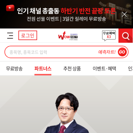
닫기
로그인
검색
무료방송
파트너스
추천 상품
이벤트·혜택
인