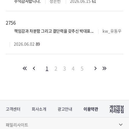
수익감사합니다.
정은빈
2026.06.15
61
2756
책임감과 차분함 그리고 결단력을 갖추신 박대표...
kw_유동우
2026.06.02
89
1
2
3
4
5
개인정보
고객센터
회사소개
광고안내
이용약관
처리방침
패밀리사이트