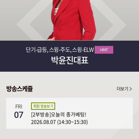
단기-급등, 스윙-주도, 스윙-ELW
HINT
박윤진대표
방송스케쥴
더보기
FRI
07
[2부방송]오늘의 종가베팅!
2026.08.07 (14:30~15:30)