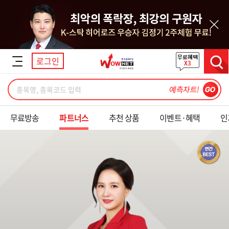
닫기
로그인
검색
무료방송
파트너스
추천 상품
이벤트·혜택
인