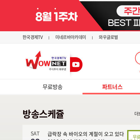
한국경제TV
미네르바아카데미
와우글로벌
무료방송
파트너스
방송스케쥴
더
SAT
급락장 속 바이오의 계절이 오고 있다