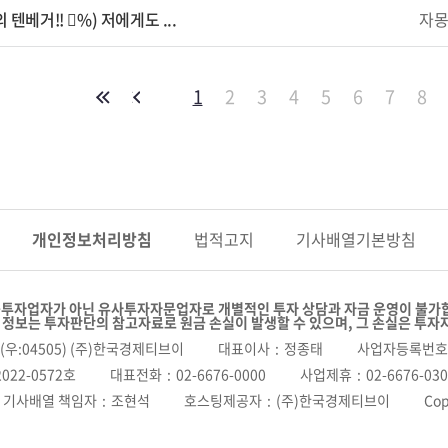
 텐베거!! 񡺅%) 저에게도 ...
자
1
2
3
4
5
6
7
8
개인정보
처리방침
법적고지
기사배열
기본방침
투자업자가 아닌 유사투자자문업자로 개별적인 투자 상담과 자금 운영이 불가
 정보는 투자판단의 참고자료로 원금 손실이 발생할 수 있으며, 그 손실은 투자
(우:04505) (주)한국경제티브이
대표이사
정종태
사업자등록번호
022-0572호
대표전화
02-6676-0000
사업제휴
02-6676-03
기사배열 책임자
조현석
호스팅제공자
(주)한국경제티브이
Cop