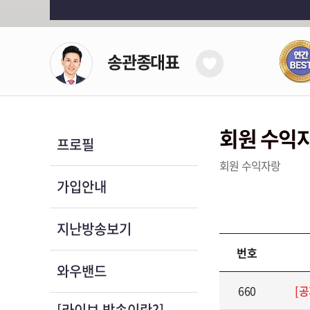
송관종대표
회원 수익
프로필
회원 수익자랑
가입안내
지난방송보기
번호
와우밴드
660
[공
[라이브 방송이란?]