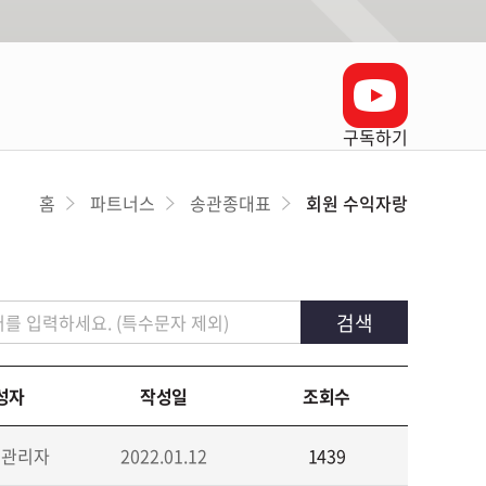
구독하기
홈
파트너스
송관종대표
회원 수익자랑
검색
성자
작성일
조회수
넷관리자
2022.01.12
1439