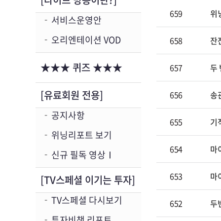
659
위
서비스운영안
오리엔테이션 VOD
658
잔
★★★ 퀴즈 ★★★
657
두
[유료회원 전용]
656
송
공지사항
655
기
위닝리포트 보기
654
마
신규 필독 영상Ⅰ
653
마
[TV스페셜 이기는 투자]
TV스페셜 다시보기
652
두번
투자비책 리포트