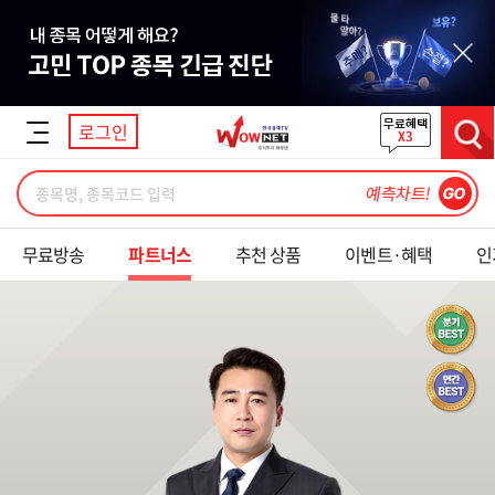
닫기
로그인
검색
무료방송
파트너스
추천 상품
이벤트·혜택
인