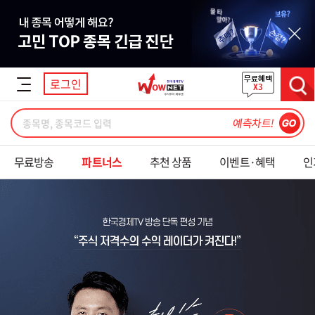
닫기
로그인
검색
무료방송
파트너스
추천 상품
이벤트·혜택
인