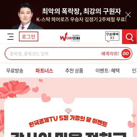
닫기
로그인
검색
무료방송
파트너스
추천 상품
이벤트·혜택
인