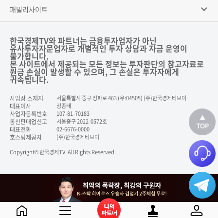
패밀리사이트
한국경제TV와 파트너는 금융투자업자가 아닌
유사투자자문업자로 개별적인 투자 상담과 자금 운영이
불가합니다.
본 사이트에서 제공되는 모든 정보는 투자판단의 참고자료로
원금 손실이 발생할 수 있으며, 그 손실은 투자자에게
귀속됩니다.
사업장 소재지
서울특별시 중구 청파로 463 (우:04505) (주)한국경제티브이
대표이사
정종태
사업자등록번호
107-81-70183
통신판매업신고
서울중구 2022-0572호
대표전화
02-6676-0000
호스팅제공자
(주)한국경제티브이
Copyright© 한국경제TV. All Rights Reserved.
닫기