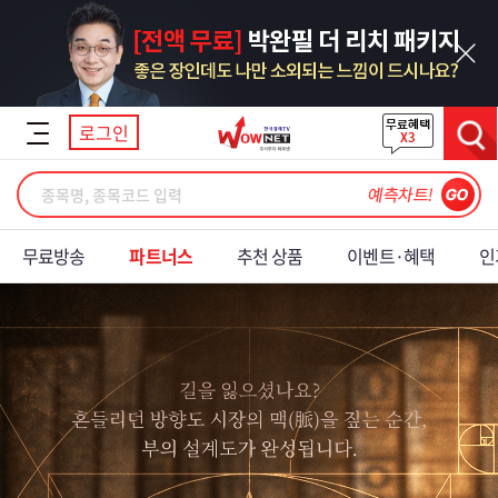
닫기
로그인
검색
무료방송
파트너스
추천 상품
이벤트·혜택
인