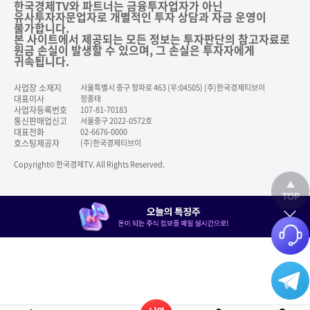
한국경제TV와 파트너는 금융투자업자가 아닌
유사투자자문업자로 개별적인 투자 상담과 자금 운영이
불가합니다.
본 사이트에서 제공되는 모든 정보는 투자판단의 참고자료로
원금 손실이 발생할 수 있으며, 그 손실은 투자자에게
귀속됩니다.
사업장 소재지
서울특별시 중구 청파로 463 (우:04505) (주)한국경제티브이
대표이사
정종태
사업자등록번호
107-81-70183
통신판매업신고
서울중구 2022-0572호
대표전화
02-6676-0000
호스팅제공자
(주)한국경제티브이
Copyright© 한국경제TV. All Rights Reserved.
닫기