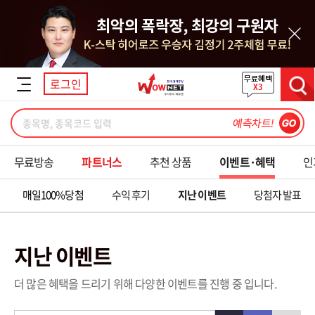
닫기
로그인
검색
무료방송
파트너스
추천 상품
이벤트·혜택
인
매일100%당첨
수익 후기
지난 이벤트
당첨자 발표
지난 이벤트
더 많은 혜택을 드리기 위해 다양한 이벤트를 진행 중 입니다.