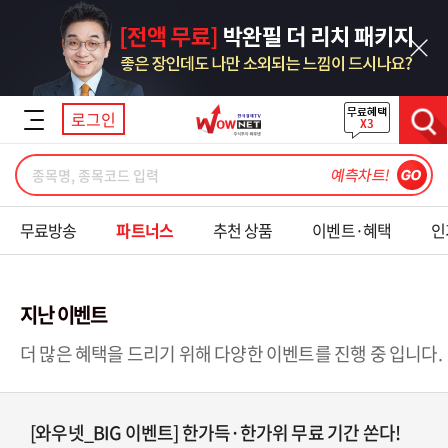
닫기
로그인
검색
무료방송
파트너스
추천 상품
이벤트·혜택
인
지난 이벤트
더 많은 혜택을 드리기 위해 다양한 이벤트를 진행 중 입니다.
[와우넷_BIG 이벤트] 한가득·한가위 무료 기간 쏜다!