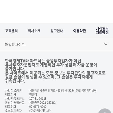
개인정보
고객센터
회사소개
광고안내
이용약관
처리방침
패밀리사이트
한국경제TV와 파트너는 금융투자업자가 아닌
유사투자자문업자로 개별적인 투자 상담과 자금 운영이
불가합니다.
본 사이트에서 제공되는 모든 정보는 투자판단의 참고자료로
원금 손실이 발생할 수 있으며, 그 손실은 투자자에게
귀속됩니다.
사업장 소재지
서울특별시 중구 청파로 463 (우:04505) (주)한국경제티브이
대표이사
정종태
사업자등록번호
107-81-70183
통신판매업신고
서울중구 2022-0572호
대표전화
02-6676-0000
호스팅제공자
(주)한국경제티브이