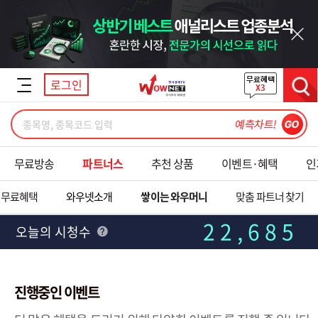
닫기
로그인
검색
무료방송
파트너스
추천 상품
이벤트·혜택
인
 무료혜택
와우넷소개
쌓이는 와우머니
맞춤 파트너 찾기
39,454
전일 누적시청수
진행중인 이벤트