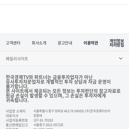
개인정보
고객센터
회사소개
광고안내
이용약관
처리방침
패밀리사이트
한국경제TV와 파트너는 금융투자업자가 아닌
유사투자자문업자로 개별적인 투자 상담과 자금 운영이
불가합니다.
본 사이트에서 제공되는 모든 정보는 투자판단의 참고자료로
원금 손실이 발생할 수 있으며, 그 손실은 투자자에게
귀속됩니다.
사업장 소재지
서울특별시 중구 청파로 463 (우:04505) (주)한국경제티브이
대표이사
정종태
사업자등록번호
107-81-70183
통신판매업신고
서울중구 2022-0572호