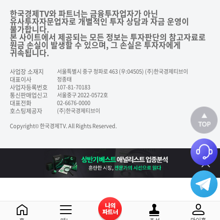
한국경제TV와 파트너는 금융투자업자가 아닌
유사투자자문업자로 개별적인 투자 상담과 자금 운영이
불가합니다.
본 사이트에서 제공되는 모든 정보는 투자판단의 참고자료로
원금 손실이 발생할 수 있으며, 그 손실은 투자자에게
귀속됩니다.
사업장 소재지
서울특별시 중구 청파로 463 (우:04505) (주)한국경제티브이
대표이사
정종태
사업자등록번호
107-81-70183
통신판매업신고
서울중구 2022-0572호
대표전화
02-6676-0000
호스팅제공자
(주)한국경제티브이
Copyright© 한국경제TV. All Rights Reserved.
닫기