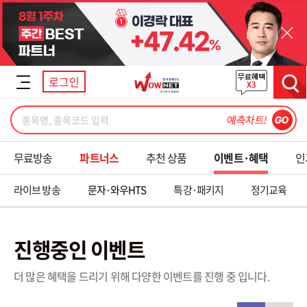
닫기
로그인
검색
무료방송
파트너스
추천 상품
이벤트·혜택
인
라이브 방송
문자·와우HTS
특강·패키지
정기교육
진행중인 이벤트
더 많은 혜택을 드리기 위해 다양한 이벤트를 진행 중 입니다.