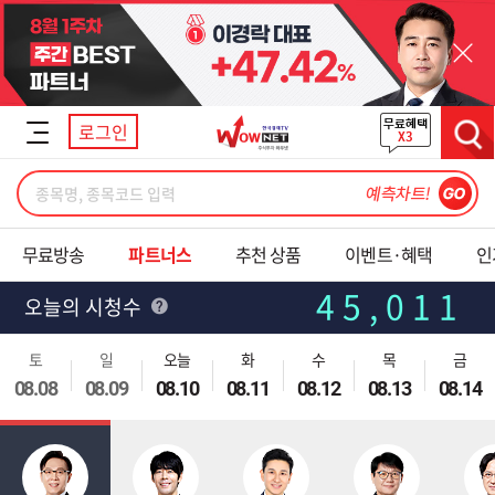
닫기
로그인
검색
무료방송
파트너스
추천 상품
이벤트·혜택
인
45,011
오늘의 시청수
토
일
오늘
화
수
목
금
08.08
08.09
08.10
08.11
08.12
08.13
08.14