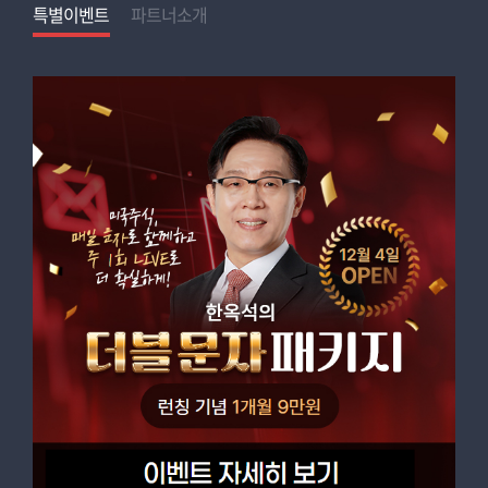
특별이벤트
특별이벤트
특별이벤트
특별이벤트
특별이벤트
특별이벤트
파트너소개
특별이벤트
특별이벤트
특별이벤트
특별이벤트
파트너소개
특별이벤트
특별이벤트
특별이벤트
파트너소개
파트너소개
파트너소개
파트너소개
파트너소개
파트너소개
파트너소개
파트너소개
파트너소개
파트너소개
파트너소개
파트너소개
파트너소개
프로필
프로필
D - 22
D - 18
실적대비 저평가 상위 종목 발굴실적분석,
안녕하세요, 투자자 여러분. 김용덕입니다. 저는
재무분석, 사업분석 분야에서 높은 수준의
23년 이상의 주식 정보 제공 경력을 가진 국내
심층분석기업 심층분석 리포트 제공(20페이지
1세대 베테랑 전문가입니다. 다양한 시장 상황을
분량)수익률 성과 중심의 포트폴리오 운영안정성
경험하며 투자자들과 함께 성장해왔으며,
+ 고수익으로 꾸준한 자산증식
한국경제TV 고수최강전 1위를 비롯해 여러
투자성향
투자성향
수익률 대회에서 우승하며 실력을 입증했습니다.
앞으로도 저의 경험과 노하우를 바탕으로 신뢰할
중기-주도,중기-가치,장기-가치
단기-급등,단기-테마,스윙-우량
수 있는 투자 길잡이가 되어드리겠습니다.
윤유석대표 홈
김용덕대표 홈