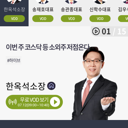
한옥석소장
송재호대표
송관종대표
신학수대표
김우
VOD
VOD
VOD
VOD
V
01
/ 15
이번 주 코스닥 등 소외주 저점온다
과매도구간, 다음주 주도주 매수찬스
다음주 시장 압도할 주도주는?
상대적 강세 찐 종목, 주도주만 담는
김우식의 선데이 포스트
더리치..반전율 AI인프라와
시장 대표주 실적과 목표가 분석
상대적 강세 찐 종목, 주도주만 담는
◆싹쓸이BEST 2주 체험(라이브
삼전닉스&반도체집중분석
지난 2달간 - 주식을 매매하지 않은
기회의장시작? 7월의 섹터전략은?
[주간예습반] 애매하지만 반격
방송에서 못다한 이야기/
[공]내일장 투자전략
전략
전략!
대세진입편3
전략!
+문자)
이유
주간종결종목
#하이브
#SK하이닉스,1551%
#한주간투자전략
#삼전닉스
#삼전닉스
#2개월44만원
#다음주
#베스트셀러
#상반기베스트
#성장100%주도주
#씨티13조원운용총괄
#성장100%주도주
#메이저주
#지난 2달간 - 주식을 매매하지 않은 이유
#방송에서 못다한 이야기/주간종결종목
한옥석소장
송재호대표
송관종대표
신학수대표
김우식대표
박완필대표
윤유석대표
신학수대표
강호안인기
감은숙대표
박한샘대표
김용덕대표
하창봉대표
김대복대표
김동엽대표
무료 VOD 보기
07.12(09:00~10:40)
07.12(09:00~19:00)
07.12(10:00~12:00)
07.12(10:00~14:00)
07.12(20:00~21:30)
07.12(20:00~20:50)
07.12(21:00~22:00)
07.12(21:00~23:50)
07.12(21:30~22:30)
07.12(22:00~23:00)
07.12(22:00~23:00)
07.12(22:00~23:00)
07.12(22:00~23:00)
07.12(22:05~23:05)
07.12(23:30~00:30)