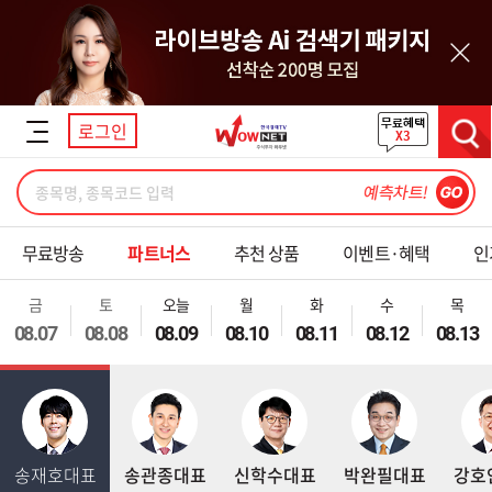
닫기
로그인
검색
무료방송
파트너스
추천 상품
이벤트·혜택
인
금
토
오늘
월
화
수
목
08.07
08.08
08.09
08.10
08.11
08.12
08.13
송재호대표
송관종대표
신학수대표
박완필대표
강호