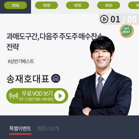
VOD
VOD
VOD
VOD
V
01
/ 05
과매도구간, 다음주 주도주 매수찬스
약세장 시장 압도할 주도주는?
상대적 강세 찐 종목, 주도주만 담는
더리치..반전율 하이닉스미국상장과
다음주 실적 기대주 체크포인트!
전략
전략!
전략
#SK하이닉스,1551%
#삼성전자
#상반기베스트
#성장100%주도주
#씨티13조원운용총괄
송재호대표
송관종대표
신학수대표
박완필대표
강호안인기
무료 VOD 보기
07.11(07:00~09:00)
07.11(08:00~16:00)
07.11(10:00~14:00)
07.11(10:00~10:50)
07.11(12:00~13:00)
특별이벤트
특별이벤트
특별이벤트
특별이벤트
특별이벤트
파트너소개
파트너소개
파트너소개
파트너소개
파트너소개