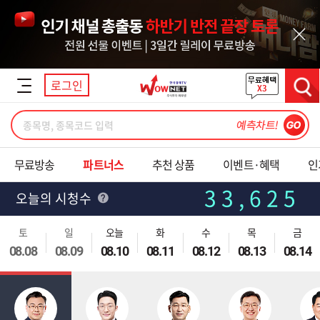
닫기
로그인
검색
무료방송
파트너스
추천 상품
이벤트·혜택
인
33,625
오늘의 시청수
37,693
전일 누적시청수
토
일
오늘
화
수
목
금
08.08
08.09
08.10
08.11
08.12
08.13
08.14