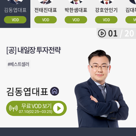
김동엽대표
전태진대표
박한샘대표
강호안인기
김대
VOD
VOD
VOD
VOD
V
01
/ 20
[공] 내일장 투자전략
찐반등과 기술적반등 사이
월가리포트(금)= 7월 10일
◆싹쓸이BEST 2주 체험(라이브
하반기 머니무브가 주목하는 단기
하반기 머니무브로 본 핵심주도주
선택과 집중이 필요한 시장투자전략
3분기 핵심 주도주 공개!
코스닥반도체우량주에승부하자
(무료) 더 이상 조정의 가능성이 높지
하이닉스 ADR 공모청약, 코스피
주목받을 유망 종목군과 공략할 종목
지수 반등구간 진입( 대기자금 많음)
★예선3등, 본선2등, 결선은? No.1
시장반등 시작?
◆싹쓸이BEST 2주 체험(라이브
더리치..반전율 반도체대적중
코스닥837p, 에프터마켓전략
실적 성장 탑픽주 전략은?
시장 전환점, 선점 해야할 낙폭
+문자)
주도주?
않다
반등되나
+문자)
대세진입편1
과대주들
#베스트셀러
#찐반등
#월가리포트(금)= 7월 10일
#하반기 머니무브로 본 핵심주도주
#1억을3억으로
#주도주
#코스닥반도체우량주에승부하자
#하이브
#대형주&지수선물
#현재1위와함께
#삼성전자
#코스닥837p, 에프터마켓전략
#주도주
#메이저주
#하반기 머니무브가 주목하는 단기 주도주?
#반도체
#상승인가
#메이저주
#씨티13조원운용총괄
#국내증시
김동엽대표
전태진대표
박한샘대표
강호안인기
김대복대표
김대복대표
이상로대표
이동근대표
정해영대표
최성민대표
유일한대표
한옥석소장
강재현대표
김정기대표
오학진대표
강호안인기
박완필대표
김대복대표
강호안인기
김우식대표
무료 VOD 보기
07.10(02:25~03:25)
07.10(07:00~08:20)
07.10(07:30~07:40)
07.10(07:30~08:30)
07.10(07:40~15:30)
07.10(08:00~15:50)
07.10(08:00~16:00)
07.10(08:00~17:10)
07.10(08:00~09:00)
07.10(08:15~18:15)
07.10(08:20~08:50)
07.10(08:30~16:00)
07.10(08:30~16:00)
07.10(15:00~07:40)
07.10(15:21~16:21)
07.10(15:50~16:30)
07.10(16:00~16:30)
07.10(19:30~20:10)
07.10(21:20~22:20)
07.10(22:00~23:00)