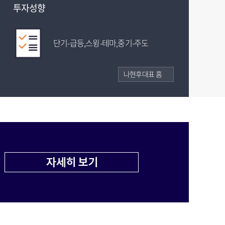
투자성향
투자성향
주식의 길, <나현후>와 함께
달려갑시다!
단기-급등,스윙-테마,중기-주도
장기-주도
나현후대표 홈
김대복대표 홈