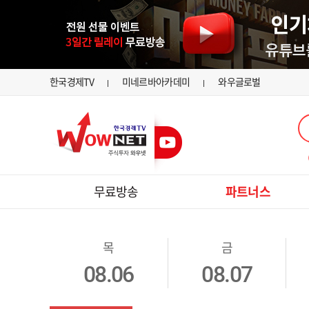
한국경제TV
미네르바아카데미
와우글로벌
무료방송
파트너스
목
금
08.06
08.07