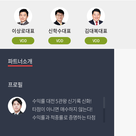
이상로대표
신학수대표
김대복대표
VOD
VOD
VOD
파트너소개
특별이벤트
특별이벤트
특별이벤트
특별이벤트
특별이벤트
특별이벤트
특별이벤트
특별이벤트
파트너소개
파트너소개
파트너소개
파트너소개
파트너소개
파트너소개
파트너소개
파트너소개
파트너소개
프로필
프로필
D - 2
수익률 대전 5관왕 신기록 신화!
주도주 추세 매매 일인자! 따라하기
타점이 아니면 매수하지 않는다!
쉽고, 집중매매로 놀라운 수익을
수익률과 적중률로 증명하는 타점
만들어 갑니다. 김대복대표는 오로지
매매! 매매는 쉽고 편안하게 수익은
수익으로 말합니다.
쏙쏙, 계좌는 탄탄하게! 쉽고 재미있는