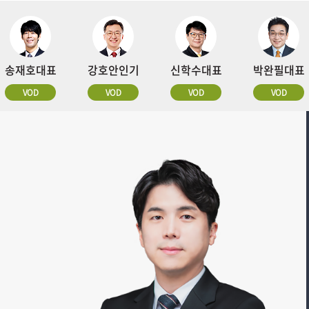
송재호대표
강호안인기
신학수대표
박완필대표
VOD
VOD
VOD
VOD
악할
 시장
진짜
+분베★
I 인프라
..6월
I 인프라
짜 이유
?
?
!
전략
 새로운
!
0돌파
NAVER
1위
닉스 1032%
주급등
SKC
SKC
#씨티13조운용총괄
#추천주
#계좌슈팅중
#삼성전기텐베거