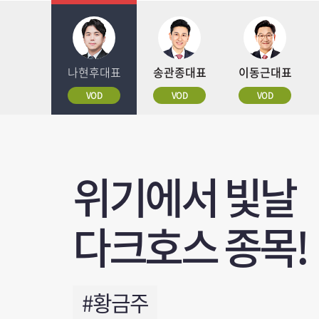
나현후대표
송관종대표
이동근대표
VOD
VOD
VOD
위기에서 빛날
하반기 시장 장
미국 시장 폭락!
시장대응전략, 
★3연속 월베
차별화 장세, A
반도체 AI 급변동
위기는 항상
차별화 장세, A
나스닥 폭락 진
다크호스 종목!
주도주 TOP3
전망은?
AI확산 주도주는
급등 메이저주는
효율화가 답이다
삼전닉스 대응
기회였습니다.
효율화가 답이다
K증시
#황금주
#삼성전기,349%
#주도주
#상한가5개달성
#3연속월베+분베
#삼성전기
#2주연속베스트
#1억을3억으로
#삼성전기
#나스닥 폭락 진짜 이유
#LG이노텍
#LG이노텍
#수익률20
#두산로보
#연간힌트
#SK하이
#메이저
#
#