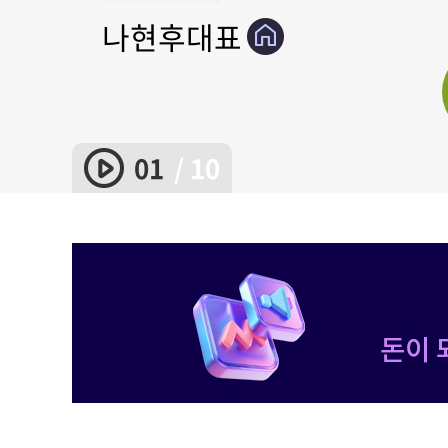
나현후대표
송관종대표
이동근대표
송재호대표
강호안인기
신학수대표
박완필대표
이상로대표
신학수대표
김대복대표
01
/ 10