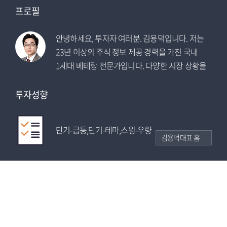
프로필
프로필
프로필
프로필
프로필
D - 1
D - 23
D - 1
D - 1
안녕하세요, 투자자 여러분. 김용덕입니다. 저는
주도주 추세 매매 일인자! 따라하기 쉽고,
종목 적중 ! 수익 명중 ! 주식저격수 최익수 /
주도주 추세 매매 일인자! 따라하기 쉽고,
"내 투자에 새로운 바람이 필요하다"라고
23년 이상의 주식 정보 제공 경력을 가진 국내
집중매매로 놀라운 수익을 만들어 갑니다.
증권사 트레이더 13년 + 실전 매매 11년 /
집중매매로 놀라운 수익을 만들어 갑니다.
느끼시는분들이라면 저와 함께 다시
1세대 베테랑 전문가입니다. 다양한 시장 상황을
김대복대표는 오로지 수익으로 말합니다.
한국투자증권 최우수 트레이더(06년도) /
김대복대표는 오로지 수익으로 말합니다.
시작해보시죠.
경험하며 투자자들과 함께 성장해왔으며,
키움증권 1위 전문가(최고, 최다 수익률 17년도) /
한국경제TV 고수최강전 1위를 비롯해 여러
고려대 Finance MBA 금융공학
투자성향
투자성향
투자성향
투자성향
투자성향
수익률 대회에서 우승하며 실력을 입증했습니다.
앞으로도 저의 경험과 노하우를 바탕으로 신뢰할
단기-급등,단기-테마,스윙-우량
장기-주도
단기-주도
장기-주도
단기-급등,단기-개별,단기-테마
수 있는 투자 길잡이가 되어드리겠습니다.
김용덕대표 홈
김대복대표 홈
최익수대표 홈
김대복대표 홈
김민재대표 홈