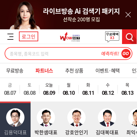
닫기
로그인
검색
무료방송
파트너스
추천 상품
이벤트·혜택
인
금
토
오늘
월
화
수
목
08.07
08.08
08.09
08.10
08.11
08.12
08.13
김용덕대표
박한샘대표
강호안인기
김대복대표
최익