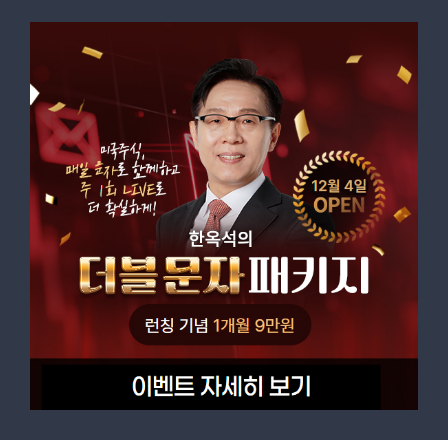
프로필
프로필
D - 23
D - 1
안녕하세요, 투자자 여러분. 김용덕입니다. 저는
주도주 추세 매매 일인자! 따라하기 쉽고,
23년 이상의 주식 정보 제공 경력을 가진 국내
집중매매로 놀라운 수익을 만들어 갑니다.
1세대 베테랑 전문가입니다. 다양한 시장 상황을
김대복대표는 오로지 수익으로 말합니다.
경험하며 투자자들과 함께 성장해왔으며,
한국경제TV 고수최강전 1위를 비롯해 여러
투자성향
투자성향
수익률 대회에서 우승하며 실력을 입증했습니다.
앞으로도 저의 경험과 노하우를 바탕으로 신뢰할
단기-급등,단기-테마,스윙-우량
장기-주도
수 있는 투자 길잡이가 되어드리겠습니다.
김용덕대표 홈
김대복대표 홈