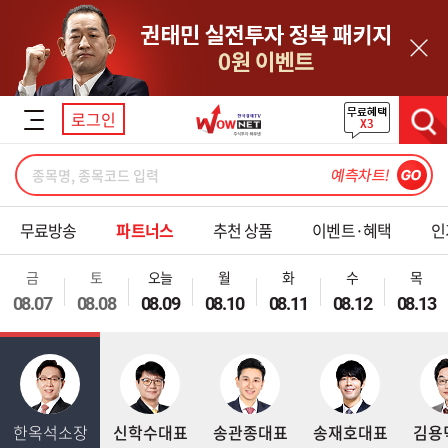
닫기
로그인
검색
무료방송
파트너스
추천 상품
이벤트·혜택
인
금
토
오늘
월
화
수
목
08.07
08.08
08.09
08.10
08.11
08.12
08.13
한옥석소장
신학수대표
송관종대표
송재호대표
김용