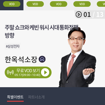
VOD
VOD
VOD
VOD
V
01
/ 13
주말 쇼크와 케빈 워시 시대 통화정책
변동성은 상방도 열린다! 5월 오각형
시장 압도할 테마 및 반도체 전망
두산로보 급등수익, AI확산
매달수백%잔치!
김우식의 선데이 포스트
8천P최고점 전량차익매도 대적중..
너~~무좋아요! 종목체크할까요?
★3연속 월베+분베★급등
[주간예습반] 드디어 왔습니다
트럼프 몰락에 베팅중인 - 미국 국공채
선데이종결자,월요일 기습전략
오각형 랠리 빅리턴! 순환매 필살기
방향
랠리!
마지막매수기회
로봇섹터후속잔치는?
새주도주
메이저주는?
핵심주
#SK하이닉스..560%
#로봇주특집
#너~~무좋은건간다
#7500
#트럼프 몰락에 베팅중인 - 미국 국공채
#선데이종결자,월요일 기습전략
#삼성전자
#나우로보틱스
#두산로보틱스+32%
#가온500%대원300%
#힌트110%..1위임박
#3연속월베+분베
#GPU+메모리통합
한옥석소장
신학수대표
송관종대표
송재호대표
김용덕대표
김우식대표
박완필대표
감은숙대표
강호안인기
하창봉대표
박한샘대표
김대복대표
신학수대표
무료 VOD 보기
05.17(09:00~10:40)
05.17(09:00~13:00)
05.17(09:00~15:00)
05.17(09:00~19:00)
05.17(14:00~00:00)
05.17(20:00~21:30)
05.17(20:30~21:10)
05.17(21:00~22:00)
05.17(21:00~22:00)
05.17(22:00~23:00)
05.17(22:00~23:00)
05.17(22:00~22:40)
05.17(22:00~23:30)
특별이벤트
특별이벤트
특별이벤트
특별이벤트
파트너소개
특별이벤트
특별이벤트
특별이벤트
특별이벤트
특별이벤트
특별이벤트
파트너소개
특별이벤트
파트너소개
파트너소개
파트너소개
파트너소개
파트너소개
파트너소개
파트너소개
파트너소개
파트너소개
파트너소개
파트너소개